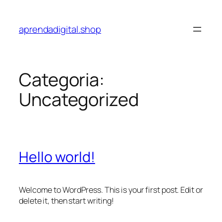
Pular
para
aprendadigital.shop
o
conteúdo
Categoria:
Uncategorized
Hello world!
Welcome to WordPress. This is your first post. Edit or
delete it, then start writing!